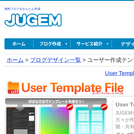
無料ブログをかんたん作成
ホーム
>
ブログデザイン一覧
>
ユーザー作成テンプ
User Tem
User 
JUGE
方々が
開・共