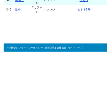
520
vivid05
オレンジ
タカコ
右
2カラム
346
激橙
オレンジ
ヒトキ3号
右
利用規約
|
プライバシーポリシー
|
推奨環境
|
会社概要
|
サイトマップ