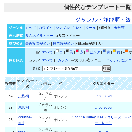
個性的なテンプレート一覧
ジャンル・並び順・絞
ジャンル
すべて
|
カワイイ
|
シンプル
|
キレイ
|
クール
|
»個性的
|
未分類
表示形式
サムネイルビュー
|
»リストビュー
並び替え
最近投票が多い
|
投票数が多い
|
»修正日が新しい
|
色:
すべて
|
白
|
黒
|
赤
|
ピンク
|
青
|
黄
|
»
オ
カラム:
すべて
|
1カラム
|
»2カラム-右メニュー
|
2カラム-左メ
絞り込み
名前:
テンプレート
投票数
カラム
色
クリエイター
名
2カラム
54
忠烈祠
オレンジ
lance-seven
右
2カラム
23
忠烈祠
オレンジ
lance-seven
右
corinne-
2カラム
Corinne Bailey Rae（コリーヌ・ベ
25
オレンジ
emi
右
ー・レイ）
2カラム