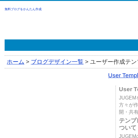
無料ブログをかんたん作成
ホーム
>
ブログデザイン一覧
>
ユーザー作成テンプ
User Tem
User 
JUGE
方々が
開・共