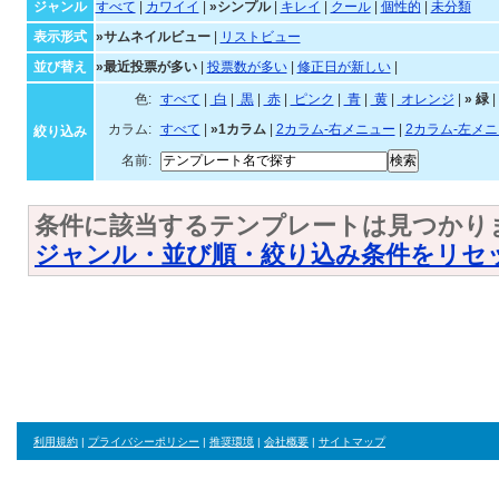
シンプルなテンプレート一
ジャンル・並び順・絞
ジャンル
すべて
|
カワイイ
|
»シンプル
|
キレイ
|
クール
|
個性的
|
未分類
表示形式
»サムネイルビュー
|
リストビュー
並び替え
»最近投票が多い
|
投票数が多い
|
修正日が新しい
|
色:
すべて
|
白
|
黒
|
赤
|
ピンク
|
青
|
黄
|
オレンジ
|
»
緑
|
カラム:
すべて
|
»1カラム
|
2カラム-右メニュー
|
2カラム-左メ
絞り込み
名前:
条件に該当するテンプレートは見つかり
ジャンル・並び順・絞り込み条件をリセ