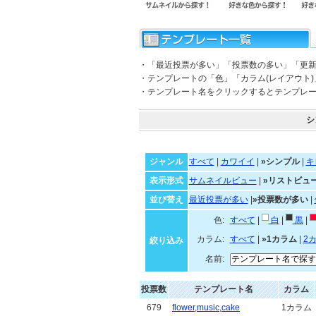
・「最近投票が多い」「投票数の多い」「更
・テンプレートの「色」「カラム(レイアウト
・テンプレート名をクリックするとテンプレ
シ
ジャンル
すべて
|
カワイイ
|
»シンプル
|
キ
表示形式
サムネイルビュー
|
»リストビュ
並び替え
最近投票が多い
|
»投票数が多い
|
色:
すべて
|
白
|
黒
|
カラム:
すべて
|
»1カラム
|
2
絞り込み
名前:
投票数
テンプレート名
カラム
679
flower,music,cake
1カラム