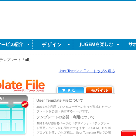
テンプレート「utf」
User Template File トップへ戻る
User Template Fileについて
JUGEMを利用しているユーザーの方々が作成したテン
プレートを公開・共有するページです。
テンプレートの公開・利用について
JUGEMの管理者ページの「デザイン」>「テンプレー
ト変更」ページから簡単にできます。JUGEM、ロリポ
ブログをお使いのお客様は、User Template Fileで公開