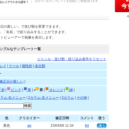
されているテンプレートを自由にご利用頂けます。
新日の新しい」で並び順を変更できます。
)」「名前」で絞り込みすることができます。
ートビューアーで画像を表示します。
ンプルなテンプレート一覧
ジャンル・並び順・絞り込み条件をリセット
レイ
|
クール
|
個性的
|
未分類
ー
修正日が新しい
|
赤
|
ピンク
|
青
|
»
黄
|
オレンジ
|
緑
|
カラム-右メニュー
|
2カラム-左メニュー
|
3カラム
|
その他
|
色
クリエイター
修正日時
コメント
使う
黄色
ao
15/04/06 11:34
64