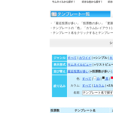
・「最近投票が多い」「投票数の多い」「更
・テンプレートの「色」「カラム(レイアウト
・テンプレート名をクリックするとテンプレ
シ
ジャンル
すべて
|
カワイイ
|
»シンプル
|
キ
表示形式
サムネイルビュー
|
»リストビュ
並び替え
最近投票が多い
|
»投票数が多い
|
色:
すべて
|
白
|
黒
|
カラム:
すべて
|
1カラム
|
»2
絞り込み
名前:
投票数
テンプレート名