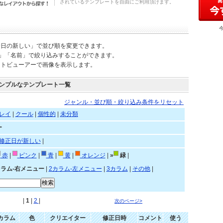
されているテンプレートを自由にご利用頂けます。
新日の新しい」で並び順を変更できます。
)」「名前」で絞り込みすることができます。
ートビューアーで画像を表示します。
ンプルなテンプレート一覧
ジャンル・並び順・絞り込み条件をリセット
レイ
|
クール
|
個性的
|
未分類
ー
修正日が新しい
|
赤
|
ピンク
|
青
|
黄
|
オレンジ
|
»
緑
|
カラム-右メニュー
|
2カラム-左メニュー
|
3カラム
|
その他
|
|
1
|
2
|
次のページ>
カラム
色
クリエイター
修正日時
コメント
使う