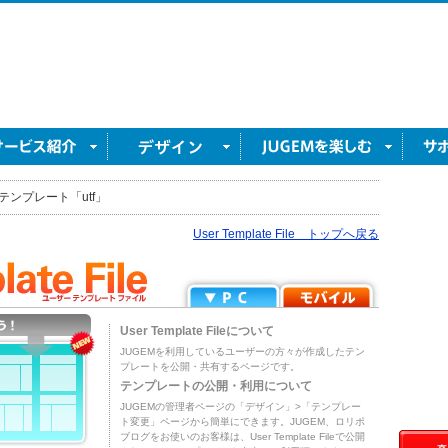
テンプレート「utf」
User Template File トップへ戻る
User Template Fileについて
JUGEMを利用しているユーザーの方々が作成したテン
プレートを公開・共有するページです。
テンプレートの公開・利用について
JUGEMの管理者ページの「デザイン」>「テンプレー
ト変更」ページから簡単にできます。JUGEM、ロリポ
ブログをお使いのお客様は、User Template Fileで公開