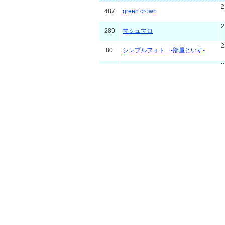
487
green crown
289
マシュマロ
80
シンプルフォト -部屋といす-
63
GREEN
58
シンプル（ﾅﾁｭﾗﾙver.）
33
シンプル -グリーンユニコ-
29
タータンチェック-みどり
26
lightseagreen
24
シンプル -カーキ外車-
22
黒猫さんぽ - green
18
シンプルな緑２カラム