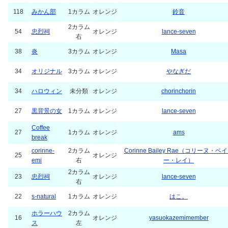
118
みかん部
1カラム
オレンジ
鈴音
2カラム
54
忠烈祠
オレンジ
lance-seven
右
38
炎
3カラム
オレンジ
Masa
34
オリジナル
3カラム
オレンジ
やなぎだ
34
ハロウィン
未分類
オレンジ
chorinchorin
27
黒背景の女
1カラム
オレンジ
lance-seven
Coffee
27
1カラム
オレンジ
ams
break
corinne-
2カラム
Corinne Bailey Rae（コリーヌ・ベ
25
オレンジ
emi
右
ー・レイ）
2カラム
23
忠烈祠
オレンジ
lance-seven
右
22
s-natural
1カラム
オレンジ
はこ。
ホラーハウ
2カラム
16
オレンジ
yasuokazemimember
ス
左