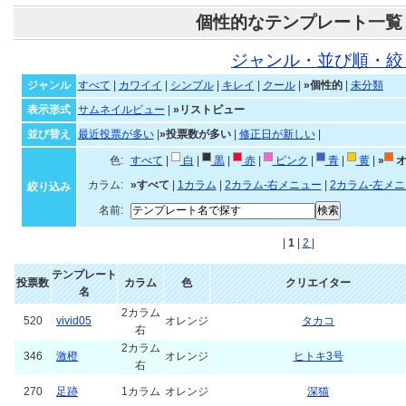
個性的なテンプレート一覧
ジャンル・並び順・絞
ジャンル
すべて
|
カワイイ
|
シンプル
|
キレイ
|
クール
|
»個性的
|
未分類
表示形式
サムネイルビュー
|
»リストビュー
並び替え
最近投票が多い
|
»投票数が多い
|
修正日が新しい
|
色:
すべて
|
白
|
黒
|
赤
|
ピンク
|
青
|
黄
|
»
オ
カラム:
»すべて
|
1カラム
|
2カラム-右メニュー
|
2カラム-左メ
絞り込み
名前:
|
1
|
2
|
テンプレート
投票数
カラム
色
クリエイター
名
2カラム
520
vivid05
オレンジ
タカコ
右
2カラム
346
激橙
オレンジ
ヒトキ3号
右
270
足跡
1カラム
オレンジ
深猫