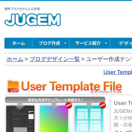
無料ブログをかんたん作成
ホーム
>
ブログデザイン一覧
>
ユーザー作成テンプ
User Tem
User 
JUGE
方々が
開・共