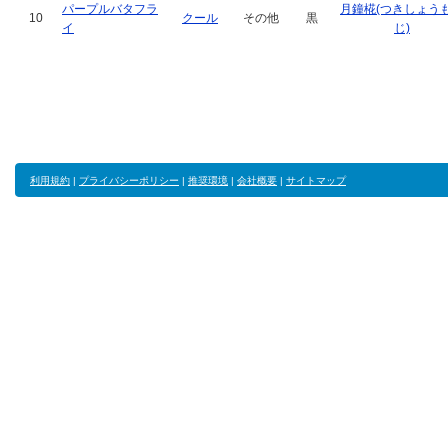
パープルバタフラ
月鐘椛(つきしょう
10
クール
その他
黒
イ
じ)
利用規約
|
プライバシーポリシー
|
推奨環境
|
会社概要
|
サイトマップ