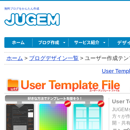
無料ブログをかんたん作成
ホーム
>
ブログデザイン一覧
>
ユーザー作成テンプ
User Tem
User 
JUGE
方々が
開・共