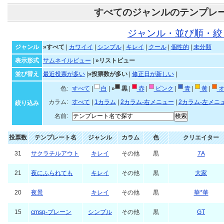
すべてのジャンルのテンプレ
ジャンル・並び順・絞
ジャンル
»すべて
|
カワイイ
|
シンプル
|
キレイ
|
クール
|
個性的
|
未分類
表示形式
サムネイルビュー
|
»リストビュー
並び替え
最近投票が多い
|
»投票数が多い
|
修正日が新しい
|
色:
すべて
|
白
|
»
黒
|
赤
|
ピンク
|
青
|
黄
|
オ
カラム:
すべて
|
1カラム
|
2カラム-右メニュー
|
2カラム-左メニ
絞り込み
名前:
投票数
テンプレート名
ジャンル
カラム
色
クリエイター
31
サクラチルアウト
キレイ
その他
黒
7A
21
夜にふられても
キレイ
その他
黒
大家
20
夜景
キレイ
その他
黒
華*華
15
cmsp-プレーン
シンプル
その他
黒
GT