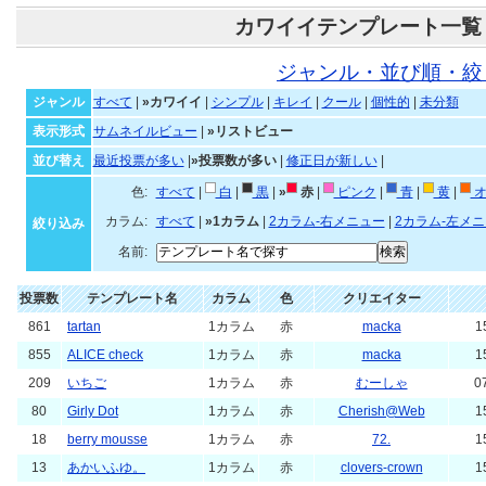
カワイイテンプレート一覧
ジャンル・並び順・絞
ジャンル
すべて
|
»カワイイ
|
シンプル
|
キレイ
|
クール
|
個性的
|
未分類
表示形式
サムネイルビュー
|
»リストビュー
並び替え
最近投票が多い
|
»投票数が多い
|
修正日が新しい
|
色:
すべて
|
白
|
黒
|
»
赤
|
ピンク
|
青
|
黄
|
オ
カラム:
すべて
|
»1カラム
|
2カラム-右メニュー
|
2カラム-左メ
絞り込み
名前:
投票数
テンプレート名
カラム
色
クリエイター
861
tartan
1カラム
赤
macka
1
855
ALICE check
1カラム
赤
macka
1
209
いちご
1カラム
赤
むーしゃ
0
80
Girly Dot
1カラム
赤
Cherish@Web
1
18
berry mousse
1カラム
赤
72.
1
13
あかいふゆ。
1カラム
赤
clovers-crown
1