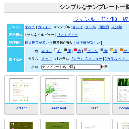
シンプルなテンプレート一
ジャンル・並び順・絞
ジャンル
すべて
|
カワイイ
|
»シンプル
|
キレイ
|
クール
|
個性的
|
未分類
表示形式
»サムネイルビュー
|
リストビュー
並び替え
最近投票が多い
|
»投票数が多い
|
修正日が新しい
|
色:
すべて
|
白
|
黒
|
赤
|
ピンク
|
青
|
黄
|
オ
カラム:
すべて
|
»1カラム
|
2カラム-右メニュー
|
2カラム-左メ
絞り込み
名前:
green*
Green leaf
Green
inoran