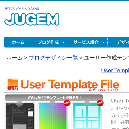
無料ブログをかんたん作成
ホーム
>
ブログデザイン一覧
>
ユーザー作成テンプ
User Tem
User 
JUGE
方々が
開・共