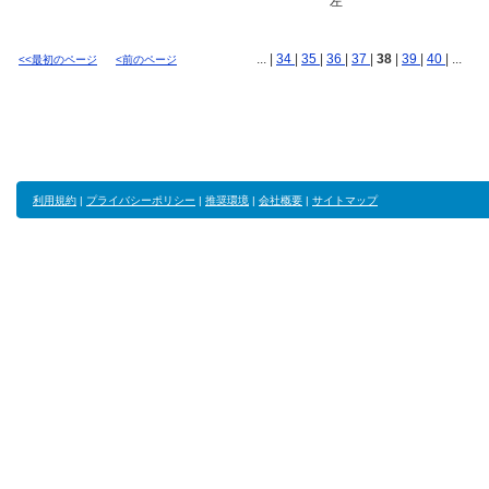
左
... |
34
|
35
|
36
|
37
|
38
|
39
|
40
| ...
<<最初のページ
<前のページ
利用規約
|
プライバシーポリシー
|
推奨環境
|
会社概要
|
サイトマップ