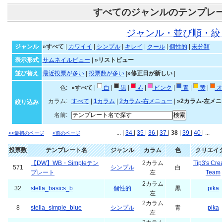
すべてのジャンルのテンプレ
ジャンル・並び順・絞
ジャンル
»すべて
|
カワイイ
|
シンプル
|
キレイ
|
クール
|
個性的
|
未分類
表示形式
サムネイルビュー
|
»リストビュー
並び替え
最近投票が多い
|
投票数が多い
|
»修正日が新しい
|
色:
»すべて
|
白
|
黒
|
赤
|
ピンク
|
青
|
黄
|
オ
カラム:
すべて
|
1カラム
|
2カラム-右メニュー
|
»2カラム-左メ
絞り込み
名前:
... |
34
|
35
|
36
|
37
|
38
|
39
|
40
| ...
<<最初のページ
<前のページ
投票数
テンプレート名
ジャンル
カラム
色
クリエイ
【DW】WB・Simpleテン
2カラム
Tip3's Cre
571
シンプル
白
プレート
左
Team
2カラム
32
stella_basics_b
個性的
黒
pika
左
2カラム
8
stella_simple_blue
シンプル
青
pika
左