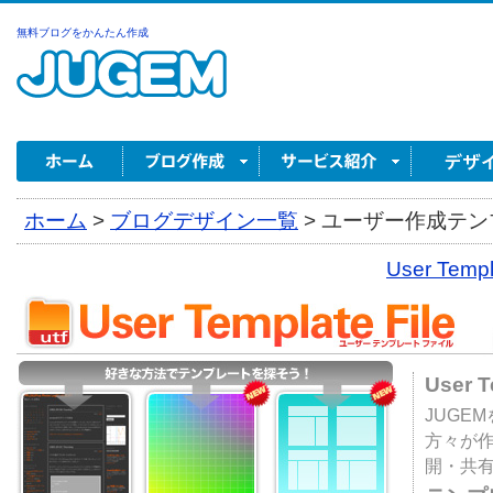
無料ブログをかんたん作成
ホーム
>
ブログデザイン一覧
>
ユーザー作成テンプ
User Tem
User 
JUGE
方々が
開・共