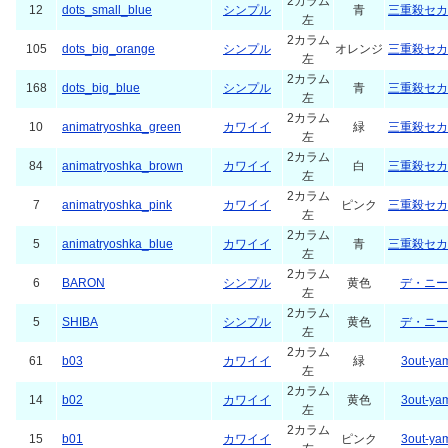
2カラム
12
dots_small_blue
シンプル
青
三重殺セカ
左
2カラム
105
dots_big_orange
シンプル
オレンジ
三重殺セカ
左
2カラム
168
dots_big_blue
シンプル
青
三重殺セカ
左
2カラム
10
animatryoshka_green
カワイイ
緑
三重殺セカ
左
2カラム
84
animatryoshka_brown
カワイイ
白
三重殺セカ
左
2カラム
7
animatryoshka_pink
カワイイ
ピンク
三重殺セカ
左
2カラム
5
animatryoshka_blue
カワイイ
青
三重殺セカ
左
2カラム
6
BARON
シンプル
黄色
デ・ニー
左
2カラム
5
SHIBA
シンプル
黄色
デ・ニー
左
2カラム
61
b03
カワイイ
緑
3out-ya
左
2カラム
14
b02
カワイイ
黄色
3out-ya
左
2カラム
15
b01
カワイイ
ピンク
3out-ya