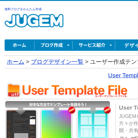
無料ブログをかんたん作成
ホーム
>
ブログデザイン一覧
>
ユーザー作成テンプ
User Tem
User 
JUGE
方々が
開・共