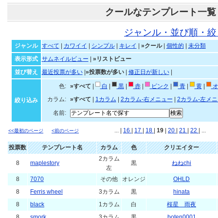
クールなテンプレート一覧
ジャンル・並び順・絞
ジャンル
すべて
|
カワイイ
|
シンプル
|
キレイ
|
»クール
|
個性的
|
未分類
表示形式
サムネイルビュー
|
»リストビュー
並び替え
最近投票が多い
|
»投票数が多い
|
修正日が新しい
|
色:
»すべて
|
白
|
黒
|
赤
|
ピンク
|
青
|
黄
|
オ
カラム:
»すべて
|
1カラム
|
2カラム-右メニュー
|
2カラム-左メ
絞り込み
名前:
... |
16
|
17
|
18
|
19
|
20
|
21
|
22
| ...
<<最初のページ
<前のページ
投票数
テンプレート名
カラム
色
クリエイター
2カラム
8
maplestory
黒
ねねchi
左
8
7070
その他
オレンジ
OHLD
8
Ferris wheel
3カラム
黒
hinata
8
black
1カラム
白
桜星 雨夜
8
smork
3カラム
黒
boten0001