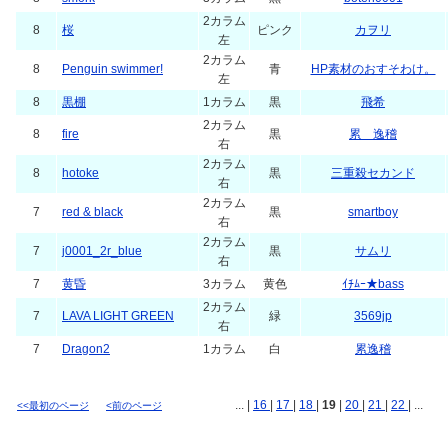
2カラム
8
桜
ピンク
カヲリ
左
2カラム
8
Penguin swimmer!
青
HP素材のおすそわけ。
左
8
黒棚
1カラム
黒
飛希
2カラム
8
fire
黒
累 逸稽
右
2カラム
8
hotoke
黒
三重殺セカンド
右
2カラム
7
red & black
黒
smartboy
右
2カラム
7
j0001_2r_blue
黒
サムリ
右
7
黄昏
3カラム
黄色
ｲﾁﾑｰ★bass
2カラム
7
LAVA LIGHT GREEN
緑
3569jp
右
7
Dragon2
1カラム
白
累逸稽
... |
16
|
17
|
18
|
19
|
20
|
21
|
22
| ...
<<最初のページ
<前のページ