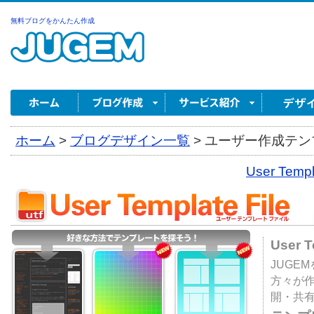
無料ブログをかんたん作成
ホーム
>
ブログデザイン一覧
>
ユーザー作成テンプ
User Tem
User 
JUGE
方々が
開・共