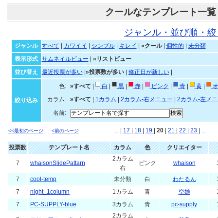
クールなテンプレート一覧
ジャンル・並び順・絞
ジャンル
すべて
|
カワイイ
|
シンプル
|
キレイ
|
»クール
|
個性的
|
未分類
表示形式
サムネイルビュー
|
»リストビュー
並び替え
最近投票が多い
|
»投票数が多い
|
修正日が新しい
|
色:
»すべて
|
白
|
黒
|
赤
|
ピンク
|
青
|
黄
|
オ
カラム:
»すべて
|
1カラム
|
2カラム-右メニュー
|
2カラム-左メ
絞り込み
名前:
... |
17
|
18
|
19
|
20
|
21
|
22
|
23
| ...
<<最初のページ
<前のページ
投票数
テンプレート名
カラム
色
クリエイター
2カラム
7
whaisonSlidePattarn
ピンク
whaison
右
7
cool-temp
未分類
白
わたるん
7
night_1column
1カラム
青
空雄
7
PC-SUPPLY-blue
3カラム
青
pc-supply
2カラム