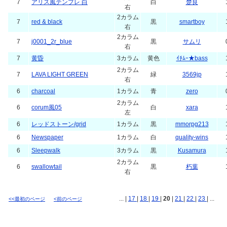
7
アリス風テンプレ 白
白
楚良
右
2カラム
7
red & black
黒
smartboy
右
2カラム
7
j0001_2r_blue
黒
サムリ
右
7
黄昏
3カラム
黄色
ｲﾁﾑｰ★bass
2カラム
7
LAVA LIGHT GREEN
緑
3569jp
右
6
charcoal
1カラム
青
zero
2カラム
6
corum風05
白
xara
左
6
レッドストーン/grid
1カラム
黒
mmorpg213
6
Newspaper
1カラム
白
quality-wins
6
Sleepwalk
3カラム
黒
Kusamura
2カラム
6
swallowtail
黒
朽葉
右
... |
17
|
18
|
19
|
20
|
21
|
22
|
23
| ...
<<最初のページ
<前のページ