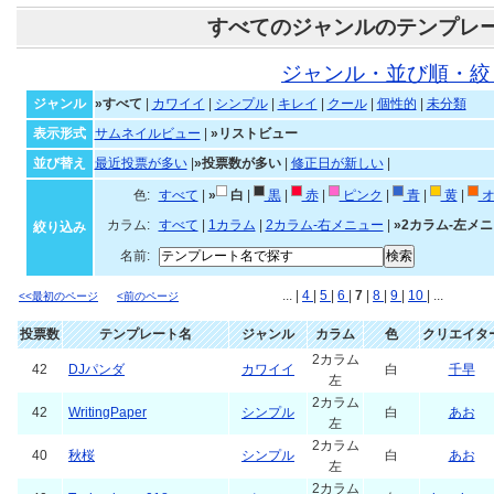
すべてのジャンルのテンプレ
ジャンル・並び順・絞
ジャンル
»すべて
|
カワイイ
|
シンプル
|
キレイ
|
クール
|
個性的
|
未分類
表示形式
サムネイルビュー
|
»リストビュー
並び替え
最近投票が多い
|
»投票数が多い
|
修正日が新しい
|
色:
すべて
|
»
白
|
黒
|
赤
|
ピンク
|
青
|
黄
|
オ
カラム:
すべて
|
1カラム
|
2カラム-右メニュー
|
»2カラム-左メ
絞り込み
名前:
... |
4
|
5
|
6
|
7
|
8
|
9
|
10
| ...
<<最初のページ
<前のページ
投票数
テンプレート名
ジャンル
カラム
色
クリエイタ
2カラム
42
DJパンダ
カワイイ
白
千早
左
2カラム
42
WritingPaper
シンプル
白
あお
左
2カラム
40
秋桜
シンプル
白
あお
左
2カラム