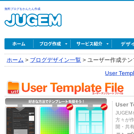
無料ブログをかんたん作成
ホーム
>
ブログデザイン一覧
>
ユーザー作成テンプ
User Tem
User 
JUGE
方々が
開・共