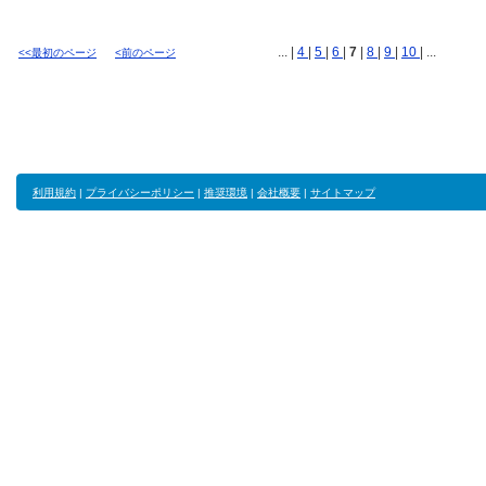
... |
4
|
5
|
6
|
7
|
8
|
9
|
10
| ...
<<最初のページ
<前のページ
利用規約
|
プライバシーポリシー
|
推奨環境
|
会社概要
|
サイトマップ