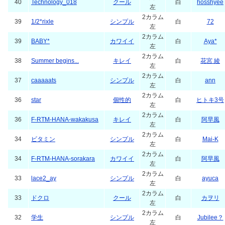
40
Technology_018
クール
白
hosshyee
左
2カラム
39
1/2*rixle
シンプル
白
72
左
2カラム
39
BABY*
カワイイ
白
Aya*
左
2カラム
38
Summer begins...
キレイ
白
花宮 綾
左
2カラム
37
caaaaats
シンプル
白
ann
左
2カラム
36
star
個性的
白
ヒトキ3号
左
2カラム
36
F-RTM-HANA-wakakusa
キレイ
白
阿早風
左
2カラム
34
ビタミン
シンプル
白
Mai-K
左
2カラム
34
F-RTM-HANA-sorakara
カワイイ
白
阿早風
左
2カラム
33
lace2_ay
シンプル
白
ayuca
左
2カラム
33
ドクロ
クール
白
カヲリ
左
2カラム
32
学生
シンプル
白
Jubilee？
左