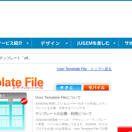
テンプレート「utf」
User Template File トップへ戻る
User Template Fileについて
JUGEMを利用しているユーザーの方々が作成したテン
プレートを公開・共有するページです。
テンプレートの公開・利用について
JUGEMの管理者ページの「デザイン」>「テンプレー
ト変更」ページから簡単にできます。JUGEM、ロリポ
ブログをお使いのお客様は、User Template Fileで公開