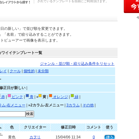
されているテンプレートを自由にご利用頂けます。
新日の新しい」で並び順を変更できます。
)」「名前」で絞り込みすることができます。
ートビューアーで画像を表示します。
カワイイテンプレート一覧
ジャンル・並び順・絞り込み条件をリセット
レイ
|
クール
|
個性的
|
未分類
ー
»修正日が新しい
|
赤
|
ピンク
|
青
|
»
黄
|
オレンジ
|
緑
|
ラム-右メニュー
|
»2カラム-左メニュー
|
3カラム
|
その他
|
ム
色
クリエイター
修正日時
コメント
使う
ム
黄色
カヲリ
15/04/06 11:34
0