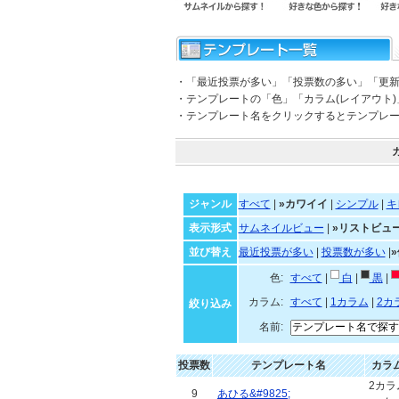
・「最近投票が多い」「投票数の多い」「更
・テンプレートの「色」「カラム(レイアウト
・テンプレート名をクリックするとテンプレ
ジャンル
すべて
|
»カワイイ
|
シンプル
|
キ
表示形式
サムネイルビュー
|
»リストビュ
並び替え
最近投票が多い
|
投票数が多い
|
色:
すべて
|
白
|
黒
|
カラム:
すべて
|
1カラム
|
2カ
絞り込み
名前:
投票数
テンプレート名
カラ
2カラ
9
あひる&#9825;