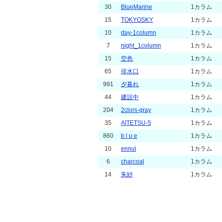
30
BlueMarine
1カラム
15
TOKYOSKY
1カラム
10
day-1column
1カラム
7
night_1column
1カラム
15
空色
1カラム
65
排水口
1カラム
991
夕暮れ
1カラム
44
建設中
1カラム
204
2clors-gray
1カラム
35
AITETSU-5
1カラム
860
b l u e
1カラム
10
ennui
1カラム
6
charcoal
1カラム
14
朱紗
1カラム