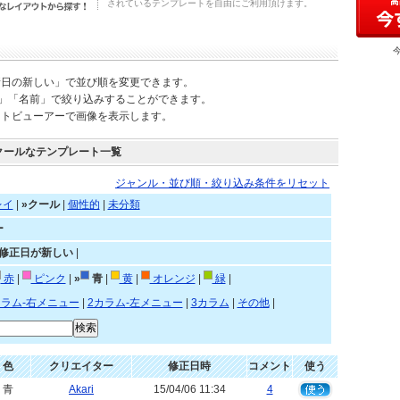
されているテンプレートを自由にご利用頂けます。
新日の新しい」で並び順を変更できます。
)」「名前」で絞り込みすることができます。
ートビューアーで画像を表示します。
クールなテンプレート一覧
ジャンル・並び順・絞り込み条件をリセット
レイ
|
»クール
|
個性的
|
未分類
ー
»修正日が新しい
|
赤
|
ピンク
|
»
青
|
黄
|
オレンジ
|
緑
|
カラム-右メニュー
|
2カラム-左メニュー
|
3カラム
|
その他
|
色
クリエイター
修正日時
コメント
使う
青
Akari
15/04/06 11:34
4