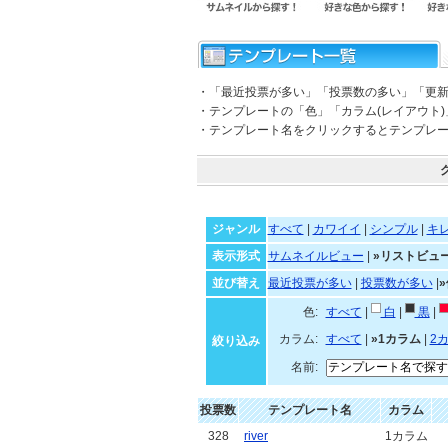
・「最近投票が多い」「投票数の多い」「更
・テンプレートの「色」「カラム(レイアウト
・テンプレート名をクリックするとテンプレ
ジャンル
すべて
|
カワイイ
|
シンプル
|
キ
表示形式
サムネイルビュー
|
»リストビュ
並び替え
最近投票が多い
|
投票数が多い
|
色:
すべて
|
白
|
黒
|
カラム:
すべて
|
»1カラム
|
2
絞り込み
名前:
投票数
テンプレート名
カラム
328
river
1カラム