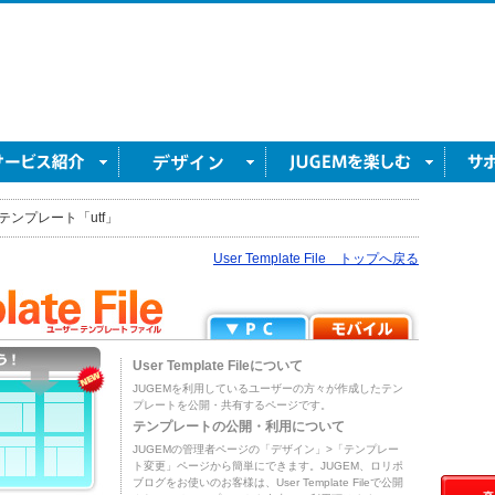
テンプレート「utf」
User Template File トップへ戻る
User Template Fileについて
JUGEMを利用しているユーザーの方々が作成したテン
プレートを公開・共有するページです。
テンプレートの公開・利用について
JUGEMの管理者ページの「デザイン」>「テンプレー
ト変更」ページから簡単にできます。JUGEM、ロリポ
ブログをお使いのお客様は、User Template Fileで公開