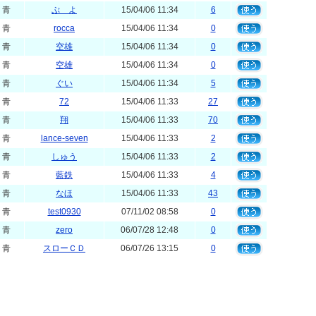
青
ぷ よ
15/04/06 11:34
6
青
rocca
15/04/06 11:34
0
青
空雄
15/04/06 11:34
0
青
空雄
15/04/06 11:34
0
青
ぐい
15/04/06 11:34
5
青
72
15/04/06 11:33
27
青
翔
15/04/06 11:33
70
青
lance-seven
15/04/06 11:33
2
青
しゅう
15/04/06 11:33
2
青
藍鉄
15/04/06 11:33
4
青
なほ
15/04/06 11:33
43
青
test0930
07/11/02 08:58
0
青
zero
06/07/28 12:48
0
青
スローＣＤ
06/07/26 13:15
0