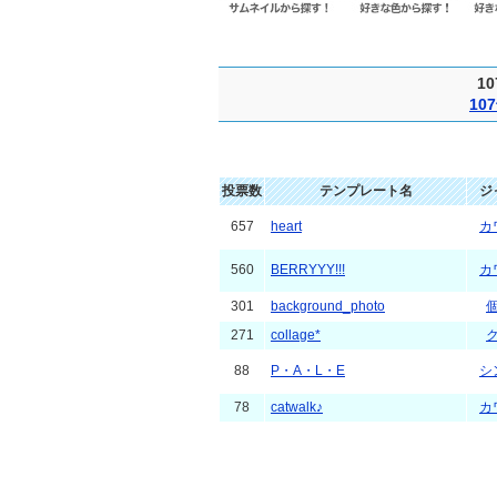
1
1
投票数
テンプレート名
ジ
657
heart
カ
560
BERRYYY!!!
カ
301
background_photo
271
collage*
88
P・A・L・E
シ
78
catwalk♪
カ