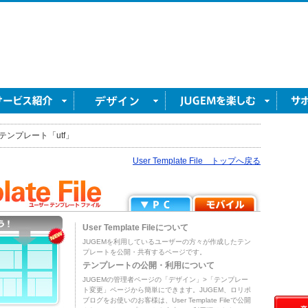
テンプレート「utf」
User Template File トップへ戻る
User Template Fileについて
JUGEMを利用しているユーザーの方々が作成したテン
プレートを公開・共有するページです。
テンプレートの公開・利用について
JUGEMの管理者ページの「デザイン」>「テンプレー
ト変更」ページから簡単にできます。JUGEM、ロリポ
ブログをお使いのお客様は、User Template Fileで公開