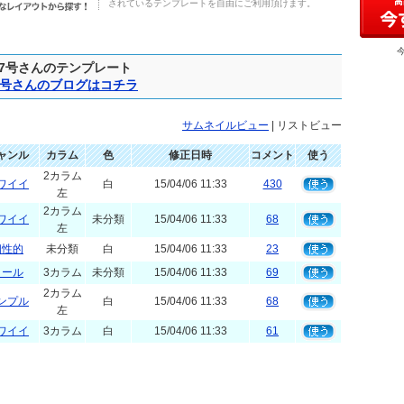
されているテンプレートを自由にご利用頂けます。
07号さんのテンプレート
07号さんのブログはコチラ
サムネイルビュー
| リストビュー
ャンル
カラム
色
修正日時
コメント
使う
2カラム
ワイイ
白
15/04/06 11:33
430
左
2カラム
ワイイ
未分類
15/04/06 11:33
68
左
個性的
未分類
白
15/04/06 11:33
23
クール
3カラム
未分類
15/04/06 11:33
69
2カラム
ンプル
白
15/04/06 11:33
68
左
ワイイ
3カラム
白
15/04/06 11:33
61