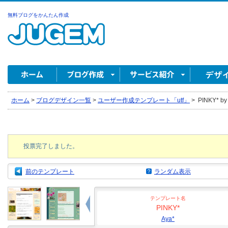
無料ブログをかんたん作成
ホーム
>
ブログデザイン一覧
>
ユーザー作成テンプレート「utf」
>
PINKY* by
投票完了しました。
前のテンプレート
ランダム表示
テンプレート名
PINKY*
Aya*