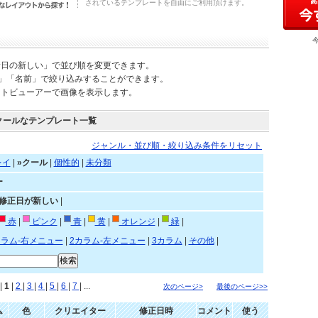
されているテンプレートを自由にご利用頂けます。
新日の新しい」で並び順を変更できます。
)」「名前」で絞り込みすることができます。
ートビューアーで画像を表示します。
クールなテンプレート一覧
ジャンル・並び順・絞り込み条件をリセット
レイ
|
»クール
|
個性的
|
未分類
ー
»修正日が新しい
|
赤
|
ピンク
|
青
|
黄
|
オレンジ
|
緑
|
カラム-右メニュー
|
2カラム-左メニュー
|
3カラム
|
その他
|
|
1
|
2
|
3
|
4
|
5
|
6
|
7
| ...
次のページ>
最後のページ>>
ム
色
クリエイター
修正日時
コメント
使う