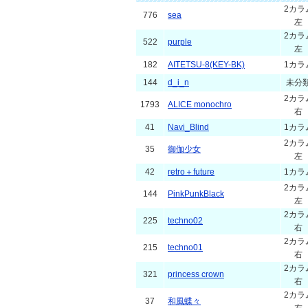
2カラ
776
sea
左
2カラ
522
purple
左
182
AITETSU-8(KEY-BK)
1カラ
144
d_i_n
未分
2カラ
1793
ALICE monochro
右
41
Navi_Blind
1カラ
2カラ
35
御伽少女
左
42
retro＋future
1カラ
2カラ
144
PinkPunkBlack
左
2カラ
225
techno02
右
2カラ
215
techno01
右
2カラ
321
princess crown
右
2カラ
37
和風蝶々