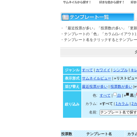
・「最近投票が多い」「投票数の多い」「更
・テンプレートの「色」「カラム(レイアウト
・テンプレート名をクリックするとテンプレ
ジャンル
すべて
|
カワイイ
|
シンプル
|
キ
表示形式
サムネイルビュー
|
»リストビュ
並び替え
最近投票が多い
|
投票数が多い
|
色:
すべて
|
白
|
»
黒
|
カラム:
»すべて
|
1カラム
|
2
絞り込み
名前:
投票数
テンプレート名
カラ