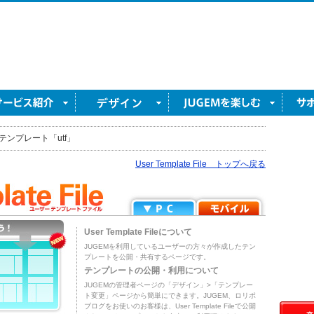
テンプレート「utf」
User Template File トップへ戻る
User Template Fileについて
JUGEMを利用しているユーザーの方々が作成したテン
プレートを公開・共有するページです。
テンプレートの公開・利用について
JUGEMの管理者ページの「デザイン」>「テンプレー
ト変更」ページから簡単にできます。JUGEM、ロリポ
ブログをお使いのお客様は、User Template Fileで公開