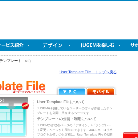
テンプレート「utf」
User Template File トップへ戻る
User Template Fileについて
JUGEMを利用しているユーザーの方々が作成したテン
プレートを公開・共有するページです。
テンプレートの公開・利用について
JUGEMの管理者ページの「デザイン」>「テンプレー
ト変更」ページから簡単にできます。JUGEM、ロリポ
ブログをお使いのお客様は、User Template Fileで公開