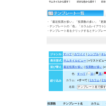
・「最近投票が多い」「投票数の多い」「更
・テンプレートの「色」「カラム(レイアウト
・テンプレート名をクリックするとテンプレ
ジャンル
すべて
|
カワイイ
|
シンプル
|
キ
表示形式
サムネイルビュー
|
»リストビュ
並び替え
最近投票が多い
|
投票数が多い
|
色:
すべて
|
白
|
黒
|
カラム:
»すべて
|
1カラム
|
2
絞り込み
名前:
投票数
テンプレート名
カラム