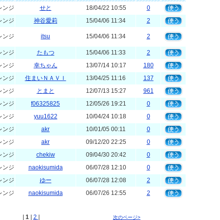
レンジ
せと
18/04/22 10:55
0
レンジ
神谷愛莉
15/04/06 11:34
2
レンジ
itsu
15/04/06 11:34
2
レンジ
たもつ
15/04/06 11:33
2
レンジ
幸ちゃん
13/07/14 10:17
180
レンジ
住まいＮＡＶＩ
13/04/25 11:16
137
レンジ
とまと
12/07/13 15:27
961
レンジ
f06325825
12/05/26 19:21
0
レンジ
yuu1622
10/04/24 10:18
0
レンジ
akr
10/01/05 00:11
0
レンジ
akr
09/12/20 22:25
0
レンジ
chekiw
09/04/30 20:42
0
レンジ
naokisumida
06/07/28 12:10
0
レンジ
ゆー
06/07/28 12:08
2
レンジ
naokisumida
06/07/26 12:55
2
|
1
|
2
|
次のページ>