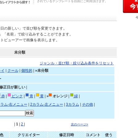
されているテンプレートを自由にご利用頂けます。
新日の新しい」で並び順を変更できます。
)」「名前」で絞り込みすることができます。
ートビューアーで画像を表示します。
未分類
ジャンル・並び順・絞り込み条件をリセット
レイ
|
クール
|
個性的
|
»未分類
ー
»修正日が新しい
|
赤
|
ピンク
|
青
|
黄
|
»
オレンジ
|
緑
|
カラム-右メニュー
|
2カラム-左メニュー
|
3カラム
|
その他
|
|
1
|
2
|
次のページ>
色
クリエイター
修正日時
コメント
使う