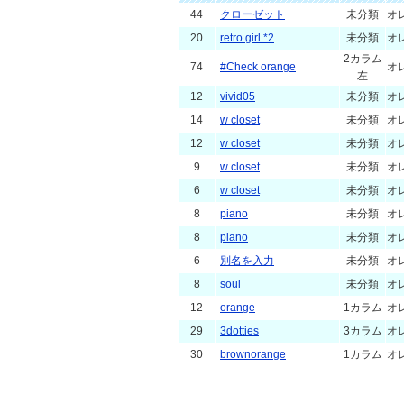
44
クローゼット
未分類
オ
20
retro girl *2
未分類
オ
2カラム
74
#Check orange
オ
左
12
vivid05
未分類
オ
14
w closet
未分類
オ
12
w closet
未分類
オ
9
w closet
未分類
オ
6
w closet
未分類
オ
8
piano
未分類
オ
8
piano
未分類
オ
6
別名を入力
未分類
オ
8
soul
未分類
オ
12
orange
1カラム
オ
29
3dotties
3カラム
オ
30
brownorange
1カラム
オ