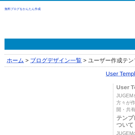
無料ブログをかんたん作成
ホーム
>
ブログデザイン一覧
>
ユーザー作成テンプ
User Tem
User 
JUGE
方々が
開・共