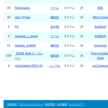
19
ハートの準備
カワイイ
3カラム
赤
CYPHR
16
galtic
キレイ
3カラム
赤
310
49
Red leaves
クール
3カラム
赤
美咲
30
minc*X'mas
個性的
3カラム
赤
Mint Cream
5
PC
未分類
3カラム
赤
test0929
4
samurai_r_sword
クール
3カラム
赤
test0929
43
Autumn_tint006
個性的
3カラム
赤
hosshyee
【DW】秋色テンプレ
Tip3's Creati
539
個性的
3カラム
赤
ート
Team
9
coComment-RED-3C
シンプル
3カラム
赤
coCommen