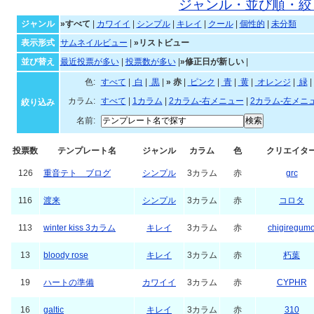
すべてのジャンルのテンプレ
ジャンル・並び順・絞
ジャンル
»すべて
|
カワイイ
|
シンプル
|
キレイ
|
クール
|
個性的
|
未分類
表示形式
サムネイルビュー
|
»リストビュー
並び替え
最近投票が多い
|
投票数が多い
|
»修正日が新しい
|
色:
すべて
|
白
|
黒
|
»
赤
|
ピンク
|
青
|
黄
|
オレンジ
|
緑
|
カラム:
すべて
|
1カラム
|
2カラム-右メニュー
|
2カラム-左メニ
絞り込み
名前:
投票数
テンプレート名
ジャンル
カラム
色
クリエイタ
126
重音テト ブログ
シンプル
3カラム
赤
grc
116
渡来
シンプル
3カラム
赤
コロタ
113
winter kiss 3カラム
キレイ
3カラム
赤
chigiregum
13
bloody rose
キレイ
3カラム
赤
朽葉