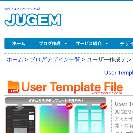
無料ブログをかんたん作成
ホーム
>
ブログデザイン一覧
>
ユーザー作成テンプ
User Tem
User 
JUGE
方々が
開・共