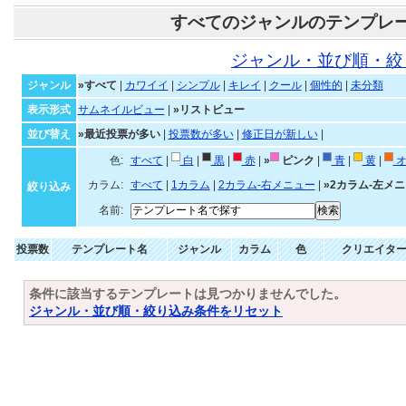
すべてのジャンルのテンプレ
ジャンル・並び順・絞
ジャンル
»すべて
|
カワイイ
|
シンプル
|
キレイ
|
クール
|
個性的
|
未分類
表示形式
サムネイルビュー
|
»リストビュー
並び替え
»最近投票が多い
|
投票数が多い
|
修正日が新しい
|
色:
すべて
|
白
|
黒
|
赤
|
»
ピンク
|
青
|
黄
|
オ
カラム:
すべて
|
1カラム
|
2カラム-右メニュー
|
»2カラム-左メ
絞り込み
名前:
投票数
テンプレート名
ジャンル
カラム
色
クリエイタ
条件に該当するテンプレートは見つかりませんでした。
ジャンル・並び順・絞り込み条件をリセット