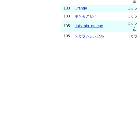
左
183
Orange
1カ
133
キンモクセイ
1カ
2カ
105
dots_big_orange
左
105
２カラムシンプル
1カ
97
鏡音リン・レン ブログ
3カ
2カ
52
Ryu-Kin
右
50
Flower
3カ
40
Sunflower
1カ
33
hos001_org
3カ
30
simple
1カ
2カ
30
(・∀・ )
左
2カ
28
natural-2c
左
2カ
26
紅葉
左
2カ
23
シアトルカフェ
左