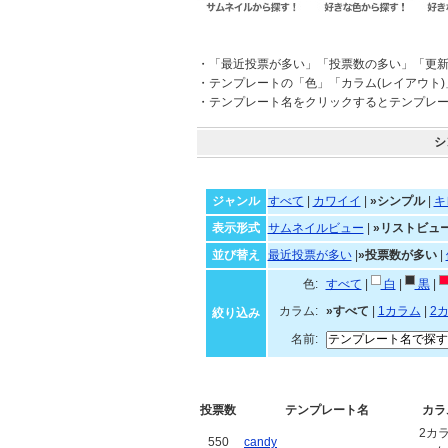
・「最近投票が多い」「投票数の多い」「更
・テンプレートの「色」「カラム(レイアウト
・テンプレート名をクリックするとテンプレ
シ
ジャンル
すべて
|
カワイイ
|
»シンプル
|
キ
表示形式
サムネイルビュー
|
»リストビュ
並び替え
最近投票が多い
|
»投票数が多い
|
色:
すべて
|
白
|
黒
|
カラム:
»すべて
|
1カラム
|
2
絞り込み
名前:
投票数
テンプレート名
カラ
2カ
550
candy