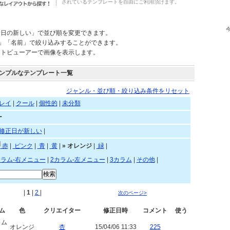
されているテンプレートを自由にご利用頂けます。
新日の新しい」で並び順を変更できます。
)」「名前」で絞り込みすることができます。
ートビューアーで画像を表示します。
ンプルなテンプレート一覧
ジャンル・並び順・絞り込み条件をリセット
レイ
|
クール
|
個性的
|
未分類
ー
修正日が新しい
|
赤
|
ピンク
|
青
|
黄
|
»
オレンジ
|
緑
|
カラム-右メニュー
|
2カラム-左メニュー
|
3カラム
|
その他
|
|
1
|
2
|
次のページ>
ム
色
クリエイター
修正日時
コメント
使う
ラム
オレンジ
杏
15/04/06 11:33
225