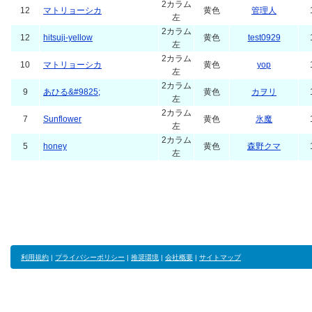
2カラム
12
マトリョーシカ
黄色
管理人
左
2カラム
12
hitsuji-yellow
黄色
test0929
左
2カラム
10
マトリョーシカ
黄色
yop
左
2カラム
9
あひる&#9825;
黄色
カヲリ
左
2カラム
7
Sunflower
黄色
氷魔
左
2カラム
5
honey
黄色
森野クマ
左
利用規約
|
プライバシーポリシー
|
推奨環境
|
会社概要
|
サイトマップ