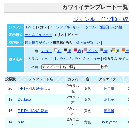
カワイイテンプレート一覧
ジャンル・並び順・絞
ジャンル
すべて
|
»カワイイ
|
シンプル
|
キレイ
|
クール
|
個性的
|
未分類
表示形式
サムネイルビュー
|
»リストビュー
並び替え
最近投票が多い
|
»投票数が多い
|
修正日が新しい
|
色:
すべて
|
白
|
黒
|
赤
|
ピンク
|
青
|
»
黄
|
オ
カラム:
すべて
|
1カラム
|
2カラム-右メニュー
|
»2カラム-左メ
絞り込み
名前:
投票数
テンプレート名
カラム
色
クリエイター
2カラム
20
F-RTM-HANA-葉つ日
黄色
阿早風
左
2カラム
18
Dot lace
黄色
あお子
左
2カラム
16
F-RTM-HANA-花待
黄色
阿早風
左
2カラム
14
b02
黄色
3out-yama
左