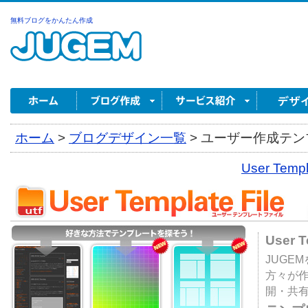
無料ブログをかんたん作成
ホーム
>
ブログデザイン一覧
>
ユーザー作成テンプ
User Tem
User 
JUGE
方々が
開・共