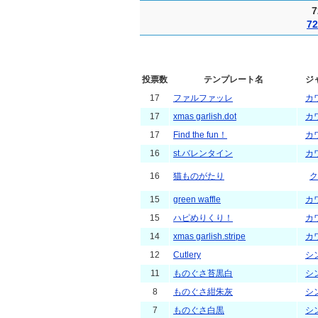
7
投票数
テンプレート名
ジ
17
ファルファッレ
カ
17
xmas garlish.dot
カ
17
Find the fun！
カ
16
st.バレンタイン
カ
16
猫ものがたり
ク
15
green waffle
カ
15
ハピめりくり！
カ
14
xmas garlish.stripe
カ
12
Cutlery
シ
11
ものぐさ苔黒白
シ