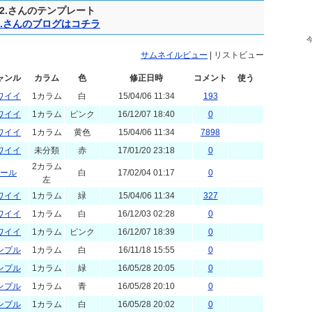
されているテンプレートを自由にご利用頂けます。
72.さんのテンプレート
2.さんのブログはコチラ
サムネイルビュー
| リストビュー
ャンル
カラム
色
修正日時
コメント
使う
ワイイ
1カラム
白
15/04/06 11:34
193
ワイイ
1カラム
ピンク
16/12/07 18:40
0
ワイイ
1カラム
黄色
15/04/06 11:34
7898
ワイイ
未分類
赤
17/01/20 23:18
0
2カラム
ール
白
17/02/04 01:17
0
左
ワイイ
1カラム
緑
15/04/06 11:34
327
ワイイ
1カラム
白
16/12/03 02:28
0
ワイイ
1カラム
ピンク
16/12/07 18:39
0
ンプル
1カラム
白
16/11/18 15:55
0
ンプル
1カラム
緑
16/05/28 20:05
0