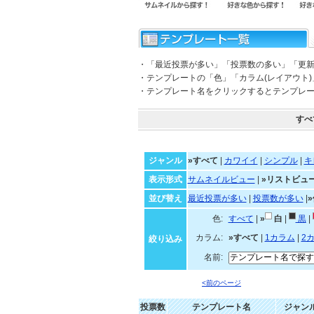
・「最近投票が多い」「投票数の多い」「更
・テンプレートの「色」「カラム(レイアウト
・テンプレート名をクリックするとテンプレ
すべ
ジャンル
»すべて
|
カワイイ
|
シンプル
|
キ
表示形式
サムネイルビュー
|
»リストビュ
並び替え
最近投票が多い
|
投票数が多い
|
色:
すべて
|
»
白
|
黒
|
カラム:
»すべて
|
1カラム
|
2
絞り込み
名前:
<前のページ
投票数
テンプレート名
ジャン