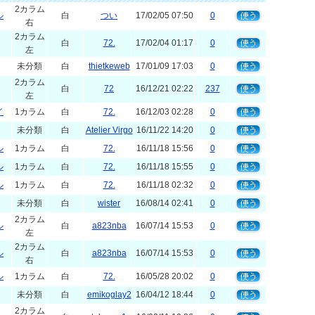
2カラム
ル
白
つい
17/02/05 07:50
0
右
2カラム
白
72.
17/02/04 01:17
0
左
未分類
白
thietkeweb
17/01/09 17:03
0
2カラム
白
72
16/12/21 02:22
237
左
イ
1カラム
白
72.
16/12/03 02:28
0
未分類
白
Atelier Virgo
16/11/22 14:20
0
ル
1カラム
白
72.
16/11/18 15:56
0
ル
1カラム
白
72.
16/11/18 15:55
0
ル
1カラム
白
72.
16/11/18 02:32
0
未分類
白
wister
16/08/14 02:41
0
2カラム
ル
白
a823nba
16/07/14 15:53
0
左
2カラム
ル
白
a823nba
16/07/14 15:53
0
右
ル
1カラム
白
72.
16/05/28 20:02
0
未分類
白
emikoglay2
16/04/12 18:44
0
2カラム