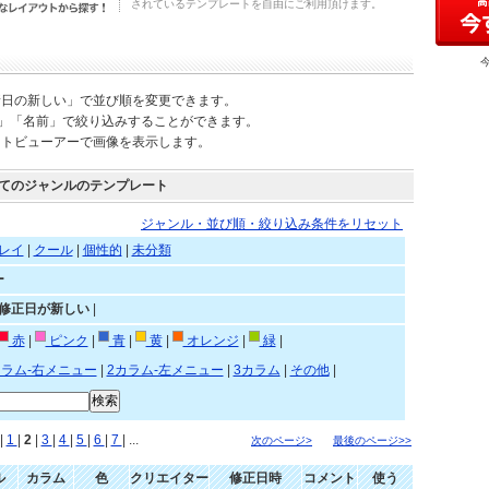
されているテンプレートを自由にご利用頂けます。
新日の新しい」で並び順を変更できます。
)」「名前」で絞り込みすることができます。
ートビューアーで画像を表示します。
てのジャンルのテンプレート
ジャンル・並び順・絞り込み条件をリセット
レイ
|
クール
|
個性的
|
未分類
ー
»修正日が新しい
|
赤
|
ピンク
|
青
|
黄
|
オレンジ
|
緑
|
カラム-右メニュー
|
2カラム-左メニュー
|
3カラム
|
その他
|
|
1
|
2
|
3
|
4
|
5
|
6
|
7
| ...
次のページ>
最後のページ>>
ル
カラム
色
クリエイター
修正日時
コメント
使う