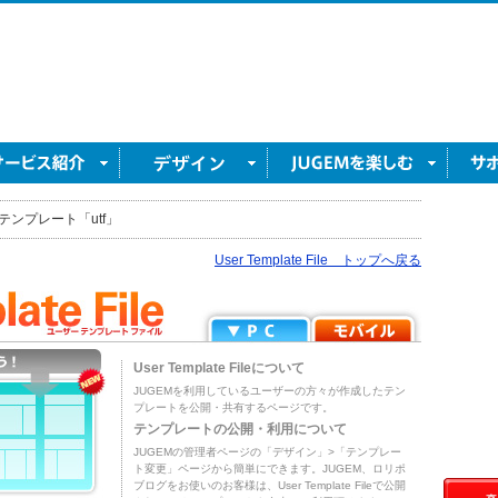
テンプレート「utf」
User Template File トップへ戻る
User Template Fileについて
JUGEMを利用しているユーザーの方々が作成したテン
プレートを公開・共有するページです。
テンプレートの公開・利用について
JUGEMの管理者ページの「デザイン」>「テンプレー
ト変更」ページから簡単にできます。JUGEM、ロリポ
ブログをお使いのお客様は、User Template Fileで公開