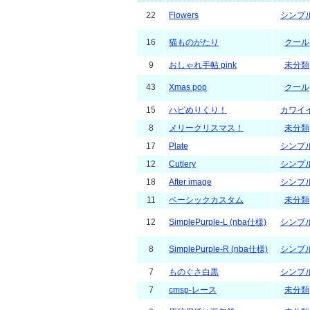
22
Flowers
シンプ
16
猫ものがたり
クール
9
おしゃれ手帖 pink
未分類
43
Xmas pop
クール
15
ハピめりくり！
カワイ
8
メリークリスマス！
未分類
17
Plate
シンプ
12
Cutlery
シンプ
18
After image
シンプ
11
ベーシックカスタム
未分類
12
SimplePurple-L (nba仕様)
シンプ
8
SimplePurple-R (nba仕様)
シンプ
7
ものぐさ白黒
シンプ
7
cmsp-レース
未分類