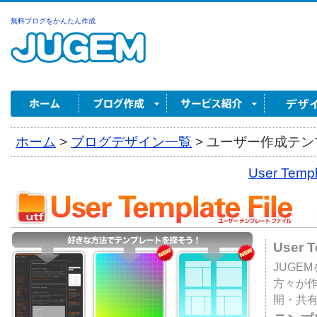
無料ブログをかんたん作成
ホーム
>
ブログデザイン一覧
>
ユーザー作成テンプ
User Tem
User 
JUGE
方々が
開・共