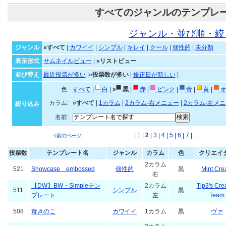
すべてのジャンルのテンプレ
ジャンル・並び順・絞
ジャンル
»すべて
|
カワイイ
|
シンプル
|
キレイ
|
クール
|
個性的
|
未分類
表示形式
サムネイルビュー
|
»リストビュー
並び替え
最近投票が多い
|
»投票数が多い
|
修正日が新しい
|
色:
すべて
|
白
|
»
黒
|
赤
|
ピンク
|
青
|
黄
|
オ
カラム:
»すべて
|
1カラム
|
2カラム-右メニュー
|
2カラム-左メ
絞り込み
名前:
|
1
|
2
|
3
|
4
|
5
|
6
|
7
| ...
<前のページ
投票数
テンプレート名
ジャンル
カラム
色
クリエイ
2カラム
521
Showcase embossed
個性的
黒
Mint Cr
右
【DW】BW・Simpleテン
2カラム
Tip3's Cre
511
シンプル
黒
プレート
左
Team
508
毒きのこ
カワイイ
1カラム
黒
ヴァ