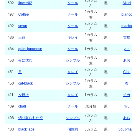
2カラム
502
flower02
クール
黒
Akari
左
2カラム
497
Coffee
クール
黒
bianc
右
2カラム
492
scrap
クール
黒
macka
左
2カラム
486
王冠
キレイ
黒
雪猫
右
484
quiet japanese
クール
1カラム
黒
yuri
2カラム
453
夜に沈む
シンプル
黒
あお
左
2カラム
451
月
キレイ
黒
Cica
左
2カラム
450
cat-black
シンプル
黒
杏
左
411
夕焼け
キレイ
1カラム
黒
チカ
409
cha!!
クール
未分類
黒
miu
2カラム
408
切り取られた空
シンプル
黒
あお
左
403
black lace
個性的
3カラム
黒
3out-ma