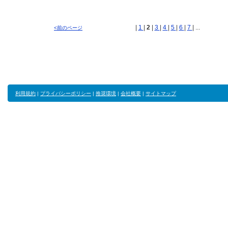
|
1
|
2
|
3
|
4
|
5
|
6
|
7
| ...
<前のページ
利用規約
|
プライバシーポリシー
|
推奨環境
|
会社概要
|
サイトマップ