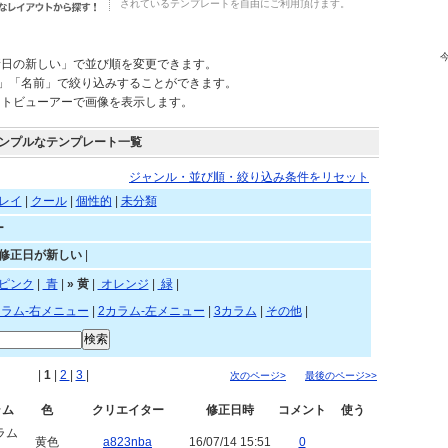
されているテンプレートを自由にご利用頂けます。
新日の新しい」で並び順を変更できます。
)」「名前」で絞り込みすることができます。
ートビューアーで画像を表示します。
ンプルなテンプレート一覧
ジャンル・並び順・絞り込み条件をリセット
レイ
|
クール
|
個性的
|
未分類
ー
»修正日が新しい
|
ピンク
|
青
|
»
黄
|
オレンジ
|
緑
|
カラム-右メニュー
|
2カラム-左メニュー
|
3カラム
|
その他
|
|
1
|
2
|
3
|
次のページ>
最後のページ>>
ラム
色
クリエイター
修正日時
コメント
使う
ラム
黄色
a823nba
16/07/14 15:51
0