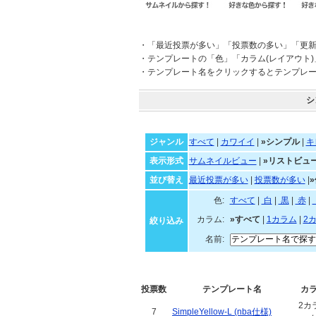
・「最近投票が多い」「投票数の多い」「更
・テンプレートの「色」「カラム(レイアウト
・テンプレート名をクリックするとテンプレ
シ
ジャンル
すべて
|
カワイイ
|
»シンプル
|
キ
表示形式
サムネイルビュー
|
»リストビュ
並び替え
最近投票が多い
|
投票数が多い
|
色:
すべて
|
白
|
黒
|
赤
|
カラム:
»すべて
|
1カラム
|
2
絞り込み
名前:
投票数
テンプレート名
カ
2カ
7
SimpleYellow-L (nba仕様)