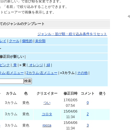
されているテンプレートを自由にご利用頂けます。
新日の新しい」で並び順を変更できます。
)」「名前」で絞り込みすることができます。
ートビューアーで画像を表示します。
てのジャンルのテンプレート
ジャンル・並び順・絞り込み条件をリセット
レイ
|
クール
|
個性的
|
未分類
ー
»修正日が新しい
|
赤
|
ピンク
|
青
|
»
黄
|
オレンジ
|
緑
|
ラム-右メニュー
|
2カラム-左メニュー
|
»3カラム
|
その他
|
ル
カラム
色
クリエイター
修正日時
コメント
使う
17/02/05
3カラム
黄色
つい
0