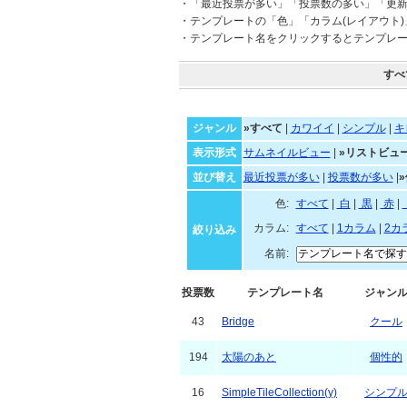
・「最近投票が多い」「投票数の多い」「更
・テンプレートの「色」「カラム(レイアウト
・テンプレート名をクリックするとテンプレ
すべ
ジャンル
»すべて
|
カワイイ
|
シンプル
|
キ
表示形式
サムネイルビュー
|
»リストビュ
並び替え
最近投票が多い
|
投票数が多い
|
色:
すべて
|
白
|
黒
|
カラム:
すべて
|
1カラム
|
2カ
絞り込み
名前:
投票数
テンプレート名
ジャン
43
Bridge
クール