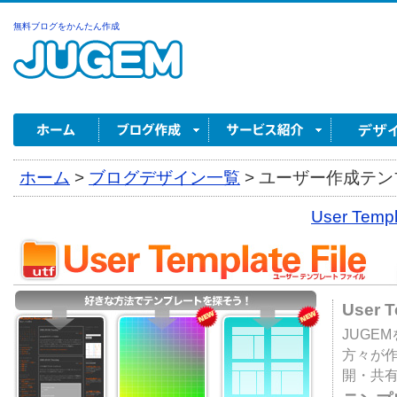
無料ブログをかんたん作成
ホーム
>
ブログデザイン一覧
>
ユーザー作成テンプ
User Tem
User 
JUGE
方々が
開・共