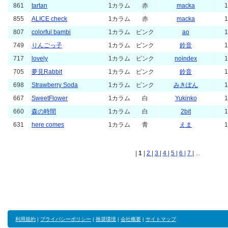
861
tartan
1カラム
赤
macka
1
855
ALICE check
1カラム
赤
macka
1
807
colorful bambi
1カラム
ピンク
ao
1
749
りんごっ子
1カラム
ピンク
鈴音
1
717
lovely
1カラム
ピンク
noindex
1
705
夢見Rabbit
1カラム
ピンク
鈴音
1
698
Strawberry Soda
1カラム
ピンク
みきぽん
1
667
SweetFlower
1カラム
白
Yukinko
1
660
森の時間
1カラム
白
2bit
1
631
here comes
1カラム
青
えま
1
|
1
|
2
|
3
|
4
|
5
|
6
|
7
| ...
利用規約
|
プライバシーポリシー
|
推奨環境
|
会社概要
|
サイトマップ