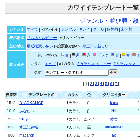
カワイイテンプレート一覧
ジャンル・並び順・絞
ジャンル
すべて
|
»カワイイ
|
シンプル
|
キレイ
|
クール
|
個性的
|
未分類
表示形式
サムネイルビュー
|
»リストビュー
並び替え
最近投票が多い
|
»投票数が多い
|
修正日が新しい
|
色:
»すべて
|
白
|
黒
|
赤
|
ピンク
|
青
|
黄
|
オ
カラム:
すべて
|
»1カラム
|
2カラム-右メニュー
|
2カラム-左メ
絞り込み
名前:
|
1
|
2
|
3
|
4
|
5
|
6
|
7
| ...
投票数
テンプレート名
カラム
色
クリエイター
1518
BLACK ALICE
1カラム
白
kana
1
1010
あなたへ
1カラム
白
2bit
1
993
sirayuki
1カラム
ピンク
鈴音
1
956
水玉記録帳
1カラム
黒
aliceliddell
1
900
macaron
1カラム
ピンク
ao
1