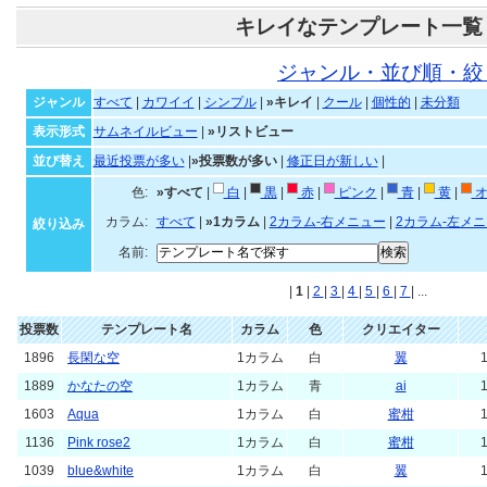
キレイなテンプレート一覧
ジャンル・並び順・絞
ジャンル
すべて
|
カワイイ
|
シンプル
|
»キレイ
|
クール
|
個性的
|
未分類
表示形式
サムネイルビュー
|
»リストビュー
並び替え
最近投票が多い
|
»投票数が多い
|
修正日が新しい
|
色:
»すべて
|
白
|
黒
|
赤
|
ピンク
|
青
|
黄
|
オ
カラム:
すべて
|
»1カラム
|
2カラム-右メニュー
|
2カラム-左メ
絞り込み
名前:
|
1
|
2
|
3
|
4
|
5
|
6
|
7
| ...
投票数
テンプレート名
カラム
色
クリエイター
1896
長閑な空
1カラム
白
翼
1
1889
かなたの空
1カラム
青
ai
1
1603
Aqua
1カラム
白
蜜柑
1
1136
Pink rose2
1カラム
白
蜜柑
1
1039
blue&white
1カラム
白
翼
1