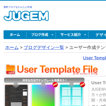
無料ブログをかんたん作成
ホーム
>
ブログデザイン一覧
>
ユーザー作成テンプ
User Tem
User 
JUGE
方々が
開・共