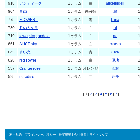
918
アンティーク
1カラム
白
aliceliddell
1
804
自由
1カラム
未分類
翼
1
775
FLOWER...
1カラム
黒
kana
1
730
月のカケラ
1カラム
白
ai
1
719
tower,sky,gondola
1カラム
白
ao
1
661
ALICE sky
1カラム
白
macka
1
643
青い光
1カラム
青
Cica
1
628
red flower
1カラム
白
優璃
1
537
Orange rose
1カラム
オレンジ
蜜柑
1
525
paradise
1カラム
白
豆柴
1
|
1
|
2
|
3
|
4
|
5
|
6
|
7
| ...
利用規約
|
プライバシーポリシー
|
推奨環境
|
会社概要
|
サイトマップ