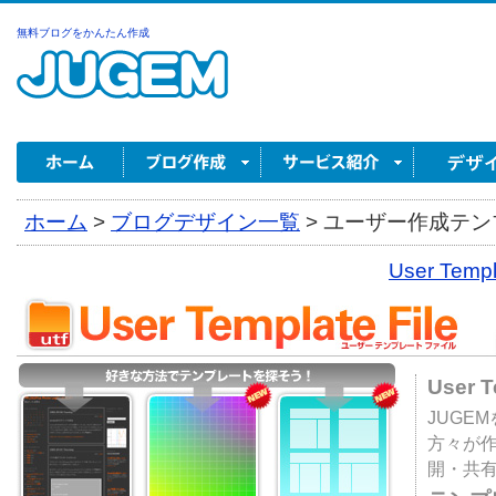
無料ブログをかんたん作成
ホーム
>
ブログデザイン一覧
>
ユーザー作成テンプ
User Tem
User 
JUGE
方々が
開・共