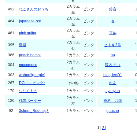
右
2カラム
492
ねこさんのおうち
ピンク
鈴音
1
左
2カラム
464
japanese-red
ピンク
杏
1
左
2カラム
461
pink guitar
ピンク
豆柴
1
左
2カラム
395
激紫
ピンク
ヒトキ3号
1
右
366
peach bambi
1カラム
ピンク
ao
1
2カラム
304
mocomoco
ピンク
源内 モコ
1
右
303
wahoo!!(purple)
1カラム
ピンク
blog-text01
0
267
DOLL～ピンク*
その他
ピンク
れあ
1
170
つなぐもの
1カラム
ピンク
ayanyan
1
2カラム
126
桃黒ボーダー
ピンク
香科 乃鐚
1
左
92
3sheet_Redesig3
1カラム
ピンク
gaucho
1
|
1
|
2
|