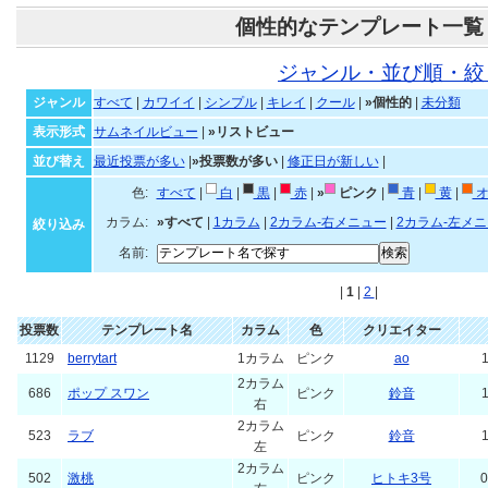
個性的なテンプレート一覧
ジャンル・並び順・絞
ジャンル
すべて
|
カワイイ
|
シンプル
|
キレイ
|
クール
|
»個性的
|
未分類
表示形式
サムネイルビュー
|
»リストビュー
並び替え
最近投票が多い
|
»投票数が多い
|
修正日が新しい
|
色:
すべて
|
白
|
黒
|
赤
|
»
ピンク
|
青
|
黄
|
オ
カラム:
»すべて
|
1カラム
|
2カラム-右メニュー
|
2カラム-左メ
絞り込み
名前:
|
1
|
2
|
投票数
テンプレート名
カラム
色
クリエイター
1129
berrytart
1カラム
ピンク
ao
1
2カラム
686
ポップ スワン
ピンク
鈴音
1
右
2カラム
523
ラブ
ピンク
鈴音
1
左
2カラム
502
激桃
ピンク
ヒトキ3号
0