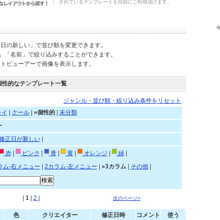
されているテンプレートを自由にご利用頂けます。
新日の新しい」で並び順を変更できます。
)」「名前」で絞り込みすることができます。
ートビューアーで画像を表示します。
個性的なテンプレート一覧
ジャンル・並び順・絞り込み条件をリセット
レイ
|
クール
|
»個性的
|
未分類
ー
修正日が新しい
|
赤
|
ピンク
|
青
|
黄
|
オレンジ
|
緑
|
ラム-右メニュー
|
2カラム-左メニュー
|
»3カラム
|
その他
|
|
1
|
2
|
次のページ>
色
クリエイター
修正日時
コメント
使う