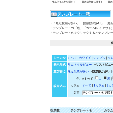
・「最近投票が多い」「投票数の多い」「更
・テンプレートの「色」「カラム(レイアウト
・テンプレート名をクリックするとテンプレ
ジャンル
すべて
|
カワイイ
|
シンプル
|
キ
表示形式
サムネイルビュー
|
»リストビュ
並び替え
最近投票が多い
|
»投票数が多い
|
色:
»すべて
|
白
|
黒
|
カラム:
すべて
|
1カラム
|
2カ
絞り込み
名前:
投票数
テンプレート名
カラム