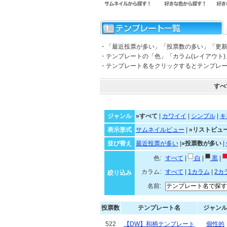
・「最近投票が多い」「投票数の多い」「更
・テンプレートの「色」「カラム(レイアウト
・テンプレート名をクリックするとテンプレ
すべ
ジャンル
»すべて
|
カワイイ
|
シンプル
|
キ
表示形式
サムネイルビュー
|
»リストビュ
並び替え
最近投票が多い
|
»投票数が多い
|
色:
すべて
|
白
|
黒
|
カラム:
すべて
|
1カラム
|
2カ
絞り込み
名前:
投票数
テンプレート名
ジャン
522
【DW】和柄テンプレート
個性的