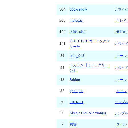
304
001-yellow
カワイ
265
hibiscus
キレイ
194
太陽のあと
個性的
ONE PIECE ゴーイングメ
141
カワイ
リー号
89
light_013
クール
３カラム 【ライトグリー
54
カワイ
ン】
43
Bridge
クール
32
grid gold
クール
20
Girl No.1
シンプ
16
SimpleTileCollection(y)
シンプ
7
黄昏
クール