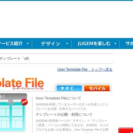
テンプレート「utf」
User Template File トップへ戻る
User Template Fileについて
JUGEMを利用しているユーザーの方々が作成したテン
プレートを公開・共有するページです。
テンプレートの公開・利用について
JUGEMの管理者ページの「デザイン」>「テンプレー
ト変更」ページから簡単にできます。JUGEM、ロリポ
ブログをお使いのお客様は、User Template Fileで公開