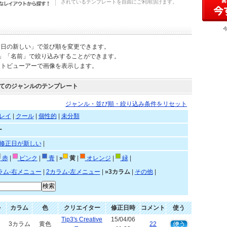
されているテンプレートを自由にご利用頂けます。
新日の新しい」で並び順を変更できます。
)」「名前」で絞り込みすることができます。
ートビューアーで画像を表示します。
てのジャンルのテンプレート
ジャンル・並び順・絞り込み条件をリセット
レイ
|
クール
|
個性的
|
未分類
ー
修正日が新しい
|
赤
|
ピンク
|
青
|
»
黄
|
オレンジ
|
緑
|
ラム-右メニュー
|
2カラム-左メニュー
|
»3カラム
|
その他
|
ル
カラム
色
クリエイター
修正日時
コメント
使う
Tip3's Creative
15/04/06
3カラム
黄色
22