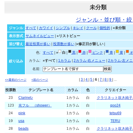
未分類
ジャンル・並び順・絞
ジャンル
すべて
|
カワイイ
|
シンプル
|
キレイ
|
クール
|
個性的
|
»未分類
表示形式
サムネイルビュー
|
»リストビュー
並び替え
最近投票が多い
|
投票数が多い
|
»修正日が新しい
|
色:
すべて
|
»
白
|
黒
|
赤
|
ピンク
|
青
|
黄
|
オ
カラム:
»すべて
|
1カラム
|
2カラム-右メニュー
|
2カラム-左メ
絞り込み
名前:
|
3
|
4
|
5
|
6
|
7
|
8
|
9
| ...
<<最初のページ
<前のページ
投票数
テンプレート名
カラム
色
クリエイター
23
Clarinet♪
1カラム
白
クラリネット吹き純子
123
光フル （shower）
1カラム
白
qoo24
24
pink
1カラム
白
tetsu69
19
usa
1カラム
白
TERU
28
beads
1カラム
白
クラリネット吹き純子