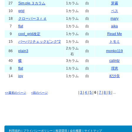
27
Sim.ple.３カラム
1カラム
白
芽霧
10
grid
1カラム
白
ペス
18
クローバー３ｒｄ
1カラム
白
mary
7
flat
1カラム
白
aika
9
cool_grid改定
1カラム
白
Read Me
15
バーバリチェックピンク*2
1カラム
白
トモミ
2カラム
86
plain3
白
monko119
右
40
蝶
3カラム
白
calintz
8
flat
1カラム
白
理恵
14
joy
1カラム
白
杞沙良
|
3
|
4
|
5
|
6
|
7
|
8
|
9
| ...
<<最初のページ
<前のページ
利用規約
|
プライバシーポリシー
|
推奨環境
|
会社概要
|
サイトマップ