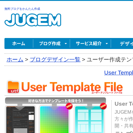
無料ブログをかんたん作成
ホーム
>
ブログデザイン一覧
>
ユーザー作成テンプ
User Tem
User 
JUGE
方々が
開・共