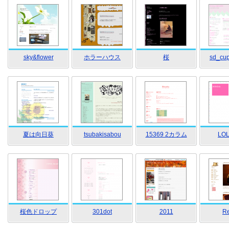
sky&flower
ホラーハウス
桜
sd_cu
夏は向日葵
tsubakisabou
15369 2カラム
LO
桜色ドロップ
301dot
2011
Re