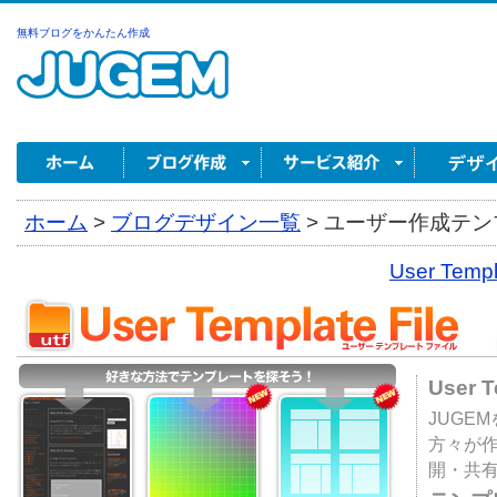
無料ブログをかんたん作成
ホーム
>
ブログデザイン一覧
>
ユーザー作成テンプ
User Tem
User 
JUGE
方々が
開・共