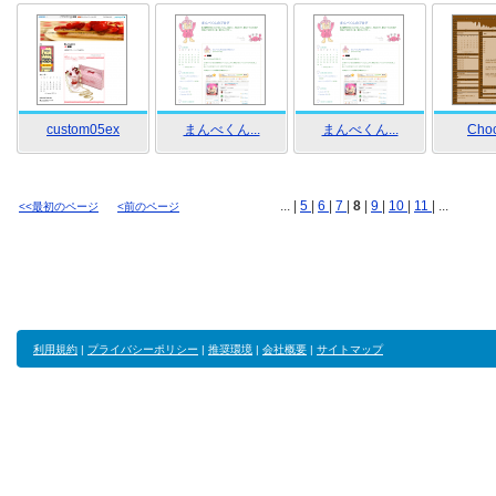
custom05ex
まんべくん...
まんべくん...
Choc
... |
5
|
6
|
7
|
8
|
9
|
10
|
11
| ...
<<最初のページ
<前のページ
利用規約
|
プライバシーポリシー
|
推奨環境
|
会社概要
|
サイトマップ