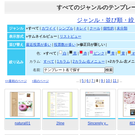
すべてのジャンルのテンプレ
ジャンル・並び順・絞
ジャンル
»すべて
|
カワイイ
|
シンプル
|
キレイ
|
クール
|
個性的
|
未分類
表示形式
»サムネイルビュー
|
リストビュー
並び替え
最近投票が多い
|
投票数が多い
|
»修正日が新しい
|
色:
»すべて
|
白
|
黒
|
赤
|
ピンク
|
青
|
黄
|
オ
カラム:
すべて
|
1カラム
|
2カラム-右メニュー
|
»2カラム-左メ
絞り込み
名前:
... |
5
|
6
|
7
|
8
|
9
|
10
|
11
| ...
<<最初のページ
<前のページ
natural01
2line
Sincerely y...
桜2