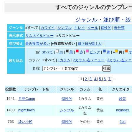
すべてのジャンルのテンプレ
ジャンル・並び順・絞
ジャンル
»すべて
|
カワイイ
|
シンプル
|
キレイ
|
クール
|
個性的
|
未分類
表示形式
サムネイルビュー
|
»リストビュー
並び替え
最近投票が多い
|
»投票数が多い
|
修正日が新しい
|
色:
すべて
|
白
|
黒
|
赤
|
ピンク
|
青
|
»
黄
|
オ
カラム:
»すべて
|
1カラム
|
2カラム-右メニュー
|
2カラム-左メ
絞り込み
名前:
|
1
|
2
|
3
|
4
|
5
|
6
|
7
| ...
投票数
テンプレート名
ジャンル
カラム
色
クリエイタ
1641
月見Camp
個性的
1カラム
黄色
鈴音
2カラム
1480
night town
シンプル
黄色
noindex
左
763
淡い小径
個性的
その他
黄色
2bit