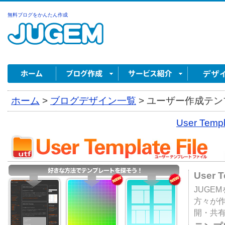
無料ブログをかんたん作成
ホーム
>
ブログデザイン一覧
>
ユーザー作成テンプ
User Tem
User 
JUGE
方々が
開・共