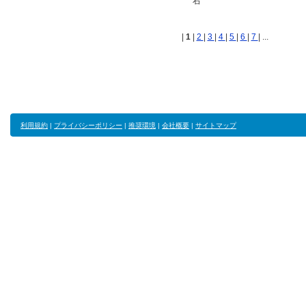
右
|
1
|
2
|
3
|
4
|
5
|
6
|
7
| ...
利用規約
|
プライバシーポリシー
|
推奨環境
|
会社概要
|
サイトマップ