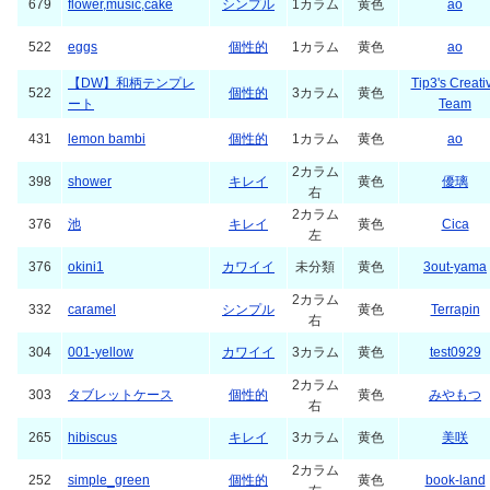
679
flower,music,cake
シンプル
1カラム
黄色
ao
522
eggs
個性的
1カラム
黄色
ao
【DW】和柄テンプレ
Tip3's Creati
522
個性的
3カラム
黄色
ート
Team
431
lemon bambi
個性的
1カラム
黄色
ao
2カラム
398
shower
キレイ
黄色
優璃
右
2カラム
376
池
キレイ
黄色
Cica
左
376
okini1
カワイイ
未分類
黄色
3out-yama
2カラム
332
caramel
シンプル
黄色
Terrapin
右
304
001-yellow
カワイイ
3カラム
黄色
test0929
2カラム
303
タブレットケース
個性的
黄色
みやもつ
右
265
hibiscus
キレイ
3カラム
黄色
美咲
2カラム
252
simple_green
個性的
黄色
book-land