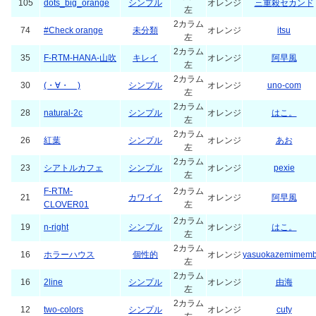
105
dots_big_orange
シンプル
オレンジ
三重殺セカンド
左
2カラム
74
#Check orange
未分類
オレンジ
itsu
左
2カラム
35
F-RTM-HANA-山吹
キレイ
オレンジ
阿早風
左
2カラム
30
(・∀・ )
シンプル
オレンジ
uno-com
左
2カラム
28
natural-2c
シンプル
オレンジ
はこ。
左
2カラム
26
紅葉
シンプル
オレンジ
あお
左
2カラム
23
シアトルカフェ
シンプル
オレンジ
pexie
左
F-RTM-
2カラム
21
カワイイ
オレンジ
阿早風
CLOVER01
左
2カラム
19
n-right
シンプル
オレンジ
はこ。
左
2カラム
16
ホラーハウス
個性的
オレンジ
yasuokazemimemb
左
2カラム
16
2line
シンプル
オレンジ
由海
左
2カラム
12
two-colors
シンプル
オレンジ
cuty