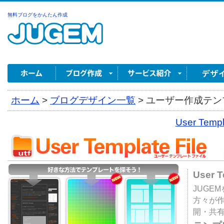
無料ブログをかんたん作成
ホーム
>
ブログデザイン一覧
>
ユーザー作成テンプ
User Tem
User 
JUGE
方々が
開・共