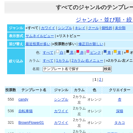
すべてのジャンルのテンプレ
ジャンル・並び順・絞
ジャンル
»すべて
|
カワイイ
|
シンプル
|
キレイ
|
クール
|
個性的
|
未分類
表示形式
サムネイルビュー
|
»リストビュー
並び替え
最近投票が多い
|
»投票数が多い
|
修正日が新しい
|
色:
すべて
|
白
|
黒
|
赤
|
ピンク
|
青
|
黄
|
»
オ
カラム:
すべて
|
1カラム
|
2カラム-右メニュー
|
»2カラム-左メ
絞り込み
名前:
|
1
|
2
|
投票数
テンプレート名
ジャンル
カラム
色
クリエイター
2カラム
550
candy
シンプル
オレンジ
杏
左
2カラム
536
自転車猫
カワイイ
オレンジ
深猫
左
2カラム
321
BrownFlower01
カワイイ
オレンジ
タカコ
左
2カラム