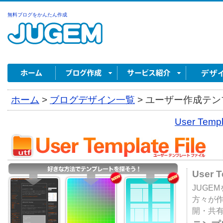
無料ブログをかんたん作成
ホーム
>
ブログデザイン一覧
>
ユーザー作成テンプ
User Tem
User 
JUGE
方々が
開・共