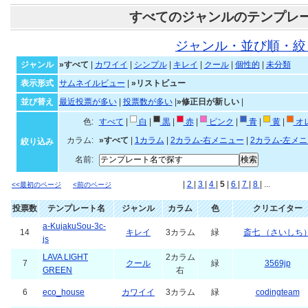
すべてのジャンルのテンプレ
ジャンル・並び順・絞
ジャンル
»すべて
|
カワイイ
|
シンプル
|
キレイ
|
クール
|
個性的
|
未分類
表示形式
サムネイルビュー
|
»リストビュー
並び替え
最近投票が多い
|
投票数が多い
|
»修正日が新しい
|
色:
すべて
|
白
|
黒
|
赤
|
ピンク
|
青
|
黄
|
オ
カラム:
»すべて
|
1カラム
|
2カラム-右メニュー
|
2カラム-左メ
絞り込み
名前:
|
2
|
3
|
4
|
5
|
6
|
7
|
8
| ...
<<最初のページ
<前のページ
投票数
テンプレート名
ジャンル
カラム
色
クリエイター
a-KujakuSou-3c-
14
キレイ
3カラム
緑
斎七 （さいしち
js
LAVA LIGHT
2カラム
7
クール
緑
3569jp
GREEN
右
6
eco_house
カワイイ
3カラム
緑
codingteam