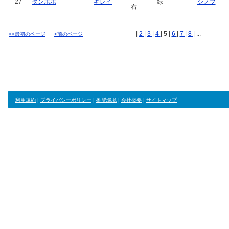
27
タンポポ
キレイ
緑
シノブ
右
|
2
|
3
|
4
|
5
|
6
|
7
|
8
| ...
<<最初のページ
<前のページ
利用規約
|
プライバシーポリシー
|
推奨環境
|
会社概要
|
サイトマップ