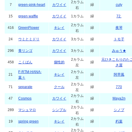
2カラム
7
green-pink-heart
カワイイ
緑
cuty
右
15
green waffle
カワイイ
1カラム
緑
72.
2カラム
416
GreenFlower
キレイ
緑
夜琴
右
24
ウミとミドリ
カワイイ
3カラム
緑
トモ子
296
青リンゴ
カワイイ
3カラム
緑
みゅう★
2カラム
元ひきこもりのた
458
こくばん
個性的
緑
左
き屋
F-RTM-HANA-
2カラム
21
キレイ
緑
阿早風
葉々
左
2カラム
71
separate
クール
緑
770
左
2カラム
47
Cosmos
カワイイ
緑
Maya2n
右
2カラム
289
マシュマロ
シンプル
緑
シノブ
右
2カラム
19
spring green
キレイ
緑
朽葉
右
2カラム