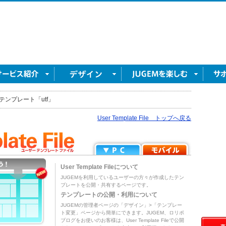
テンプレート「utf」
User Template File トップへ戻る
User Template Fileについて
JUGEMを利用しているユーザーの方々が作成したテン
プレートを公開・共有するページです。
テンプレートの公開・利用について
JUGEMの管理者ページの「デザイン」>「テンプレー
ト変更」ページから簡単にできます。JUGEM、ロリポ
ブログをお使いのお客様は、User Template Fileで公開