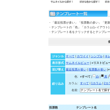
・「最近投票が多い」「投票数の多い」「更
・テンプレートの「色」「カラム(レイアウト
・テンプレート名をクリックするとテンプレ
ジャンル
すべて
|
カワイイ
|
シンプル
|
キ
表示形式
サムネイルビュー
|
»リストビュ
並び替え
最近投票が多い
|
投票数が多い
|
色:
»すべて
|
白
|
黒
|
カラム:
すべて
|
1カラム
|
2カ
絞り込み
名前:
投票数
テンプレート名