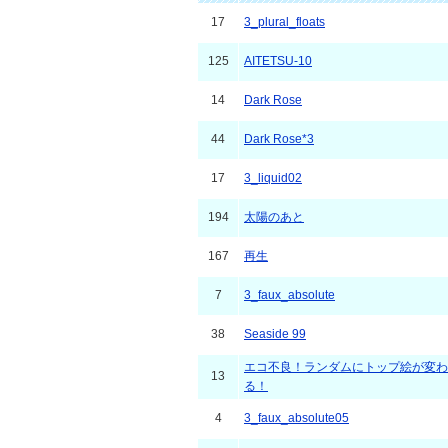
17
3_plural_floats
125
AITETSU-10
14
Dark Rose
44
Dark Rose*3
17
3_liquid02
194
太陽のあと
167
再生
7
3_faux_absolute
38
Seaside 99
エコ不良！ランダムにトップ絵が変わ
13
る！
4
3_faux_absolute05