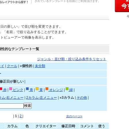
されているテンプレートを自由にご利用頂けます。
新日の新しい」で並び順を変更できます。
)」「名前」で絞り込みすることができます。
ートビューアーで画像を表示します。
個性的なテンプレート一覧
ジャンル・並び順・絞り込み条件をリセット
レイ
|
クール
|
»個性的
|
未分類
ー
»修正日が新しい
|
赤
|
ピンク
|
青
|
黄
|
オレンジ
|
緑
|
ラム-右メニュー
|
2カラム-左メニュー
|
»3カラム
|
その他
|
|
1
|
2
|
次のページ>
カラム
色
クリエイター
修正日時
コメント
使う