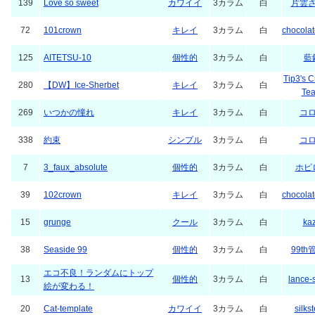
139
Love so sweet
カワイイ
3カラム
白
片雲
72
101crown
キレイ
3カラム
白
chocola
125
AITETSU-10
個性的
3カラム
白
藍
Tip3's C
280
【DW】Ice-Sherbet
キレイ
3カラム
白
Te
269
いつかの憧れ
キレイ
3カラム
白
コ
338
約束
シンプル
3カラム
白
コ
7
3_faux_absolute
個性的
3カラム
白
ホピ
39
102crown
キレイ
3カラム
白
chocola
15
grunge
クール
3カラム
白
ka
38
Seaside 99
個性的
3カラム
白
99th
エコ不良！ランダムにトップ
13
個性的
3カラム
白
lance-
絵が変わる！
20
Cat-template
カワイイ
3カラム
白
silks