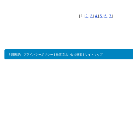
|
1
|
2
|
3
|
4
|
5
|
6
|
7
| ...
利用規約
|
プライバシーポリシー
|
推奨環境
|
会社概要
|
サイトマップ