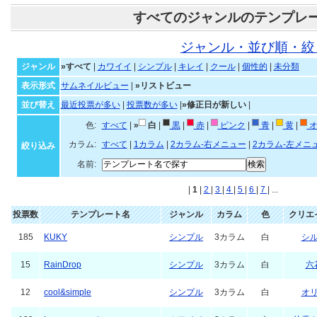
すべてのジャンルのテンプレ
ジャンル・並び順・絞
ジャンル
»すべて
|
カワイイ
|
シンプル
|
キレイ
|
クール
|
個性的
|
未分類
表示形式
サムネイルビュー
|
»リストビュー
並び替え
最近投票が多い
|
投票数が多い
|
»修正日が新しい
|
色:
すべて
|
»
白
|
黒
|
赤
|
ピンク
|
青
|
黄
|
オ
カラム:
すべて
|
1カラム
|
2カラム-右メニュー
|
2カラム-左メニ
絞り込み
名前:
|
1
|
2
|
3
|
4
|
5
|
6
|
7
| ...
投票数
テンプレート名
ジャンル
カラム
色
クリエ
185
KUKY
シンプル
3カラム
白
シ
15
RainDrop
シンプル
3カラム
白
六
12
cool&simple
シンプル
3カラム
白
オ