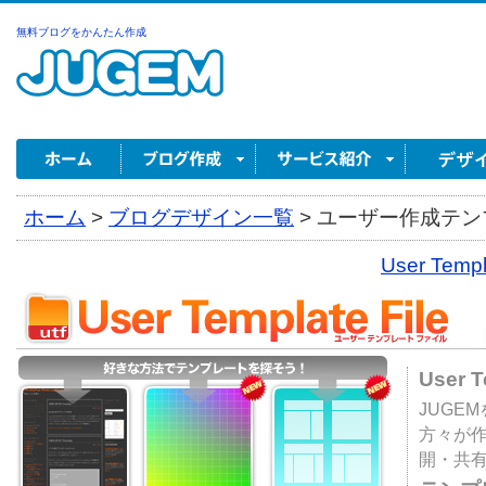
無料ブログをかんたん作成
ホーム
>
ブログデザイン一覧
>
ユーザー作成テンプ
User Tem
User 
JUGE
方々が
開・共