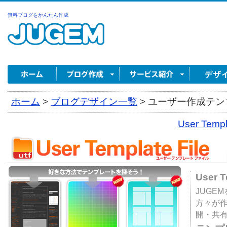
無料ブログをかんたん作成
ホーム
>
ブログデザイン一覧
>
ユーザー作成テンプ
User Tem
User 
JUGE
方々が
開・共