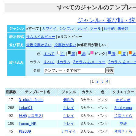
すべてのジャンルのテンプレ
ジャンル・並び順・絞
ジャンル
»すべて
|
カワイイ
|
シンプル
|
キレイ
|
クール
|
個性的
|
未分類
表示形式
サムネイルビュー
|
»リストビュー
並び替え
最近投票が多い
|
投票数が多い
|
»修正日が新しい
|
色:
すべて
|
白
|
黒
|
赤
|
»
ピンク
|
青
|
黄
|
オ
カラム:
すべて
|
1カラム
|
2カラム-右メニュー
|
2カラム-左メニ
絞り込み
名前:
|
1
|
2
|
3
|
4
|
投票数
テンプレート名
ジャンル
カラム
色
クリエイター
17
3_plural_floats
個性的
3カラム
ピンク
ホピロボ
298
tartan01
キレイ
3カラム
ピンク
3out-yama
92
秋桜(コスモス)
キレイ
3カラム
ピンク
片雲さくら
186
Irumip_NK
キレイ
3カラム
ピンク
空雄
45
桜2009
カワイイ
3カラム
ピンク
片雲さくら