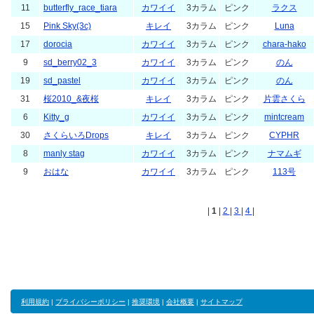
11
butterfly_race_tiara
カワイイ
3カラム
ピンク
ラクス
15
Pink Sky(3c)
キレイ
3カラム
ピンク
Luna
17
dorocia
カワイイ
3カラム
ピンク
chara-hako
9
sd_berry02_3
カワイイ
3カラム
ピンク
のん
19
sd_pastel
カワイイ
3カラム
ピンク
のん
31
桜2010_&夜桜
キレイ
3カラム
ピンク
片雲さくら
6
Kitty_g
カワイイ
3カラム
ピンク
mintcream
30
さくらいろDrops
キレイ
3カラム
ピンク
CYPHR
8
manly stag
カワイイ
3カラム
ピンク
ナマムギ
9
おはな
カワイイ
3カラム
ピンク
113号
|
1
|
2
|
3
|
4
|
利用規約
|
プライバシーポリシー
|
推奨環境
|
会社概要
|
サイトマップ